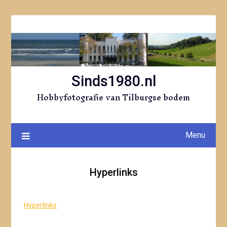
Ga
naar
de
inhoud
Sinds1980.nl
Hobbyfotografie van Tilburgse bodem
Menu
Hyperlinks
Hyperlinks