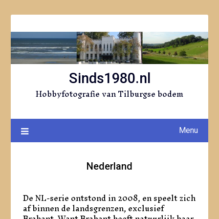
Ga
naar
de
inhoud
Sinds1980.nl
Hobbyfotografie van Tilburgse bodem
Menu
Nederland
De NL-serie ontstond in 2008, en speelt zich
af binnen de landsgrenzen, exclusief
Brabant. Want Brabant heeft natuurlijk haar