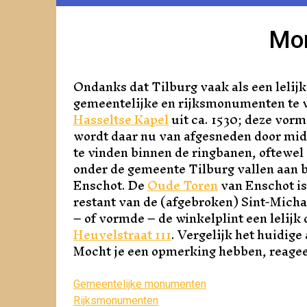
Mo
Ondanks dat Tilburg vaak als een lelijke
gemeentelijke en rijksmonumenten te 
Hasseltse Kapel
uit ca. 1530; deze vor
wordt daar nu van afgesneden door mi
te vinden binnen de ringbanen, oftewel
onder de gemeente Tilburg vallen aan 
Enschot. De
Oude Toren
van Enschot is
restant van de (afgebroken) Sint-Mich
– of vormde – de winkelplint een lelijk
Heuvelstraat 111
. Vergelijk het huidige
Mocht je een opmerking hebben, reage
Gemeentelijke monumenten
Rijksmonumenten