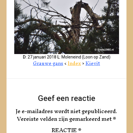
D:
27 januari 2018
L:
Moleneind (Loon op Zand)
Grauwe gans
<
Index
>
Kievit
Geef een reactie
Je e-mailadres wordt niet gepubliceerd.
Vereiste velden zijn gemarkeerd met
*
REACTIE
*