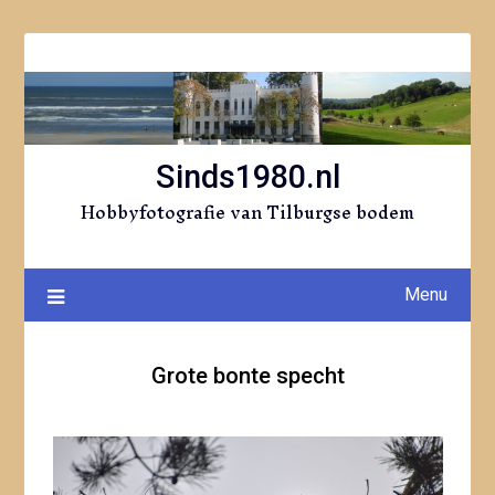
Ga
naar
de
inhoud
Sinds1980.nl
Hobbyfotografie van Tilburgse bodem
Menu
Grote bonte specht