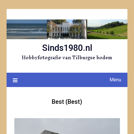
Ga
naar
de
inhoud
Sinds1980.nl
Hobbyfotografie van Tilburgse bodem
Menu
Best (Best)