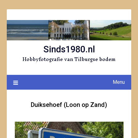
Ga
naar
de
inhoud
Sinds1980.nl
Hobbyfotografie van Tilburgse bodem
Menu
Duiksehoef (Loon op Zand)