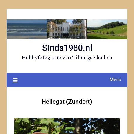
Ga
naar
de
inhoud
Sinds1980.nl
Hobbyfotografie van Tilburgse bodem
Menu
Hellegat (Zundert)