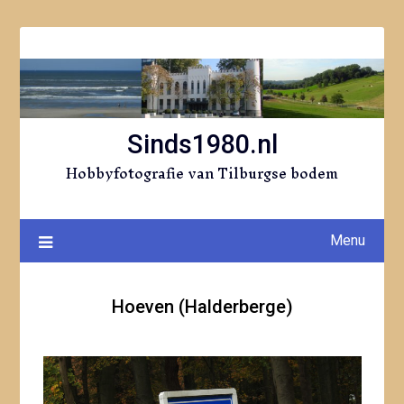
Ga
naar
de
inhoud
Sinds1980.nl
Hobbyfotografie van Tilburgse bodem
Menu
Hoeven (Halderberge)