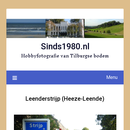
Ga
naar
de
inhoud
Sinds1980.nl
Hobbyfotografie van Tilburgse bodem
Menu
Leenderstrijp (Heeze-Leende)