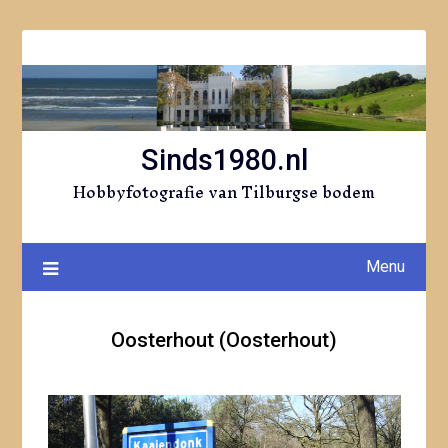
Ga
naar
de
inhoud
Sinds1980.nl
Hobbyfotografie van Tilburgse bodem
Menu
Oosterhout (Oosterhout)