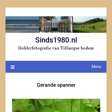
Ga
naar
de
inhoud
Sinds1980.nl
Hobbyfotografie van Tilburgse bodem
Menu
Gerande spanner