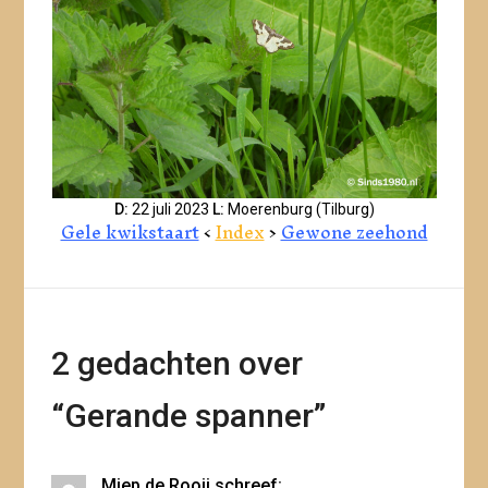
D:
22 juli 2023
L:
Moerenburg (Tilburg)
Gele kwikstaart
<
Index
>
Gewone zeehond
2 gedachten over
“
Gerande spanner
”
Miep de Rooij
schreef: