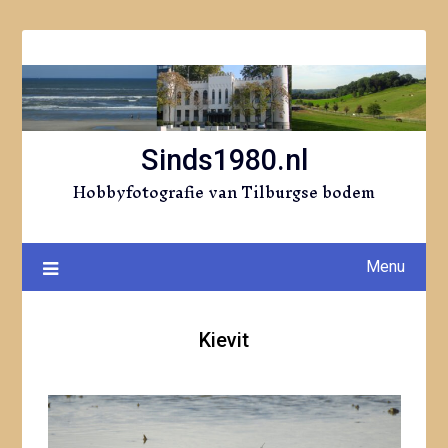
Ga
naar
de
inhoud
Sinds1980.nl
Hobbyfotografie van Tilburgse bodem
Menu
Kievit