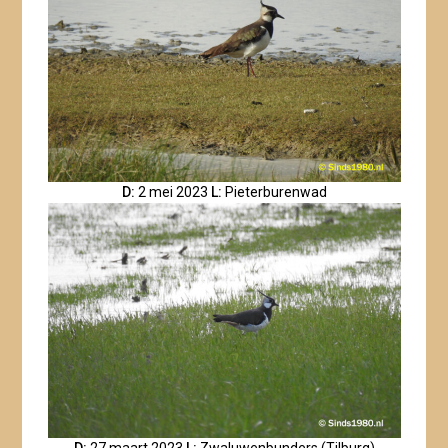
D:
2 mei 2023
L:
Pieterburenwad
D:
27 maart 2023
L:
Zwaluwenbunders (Tilburg)