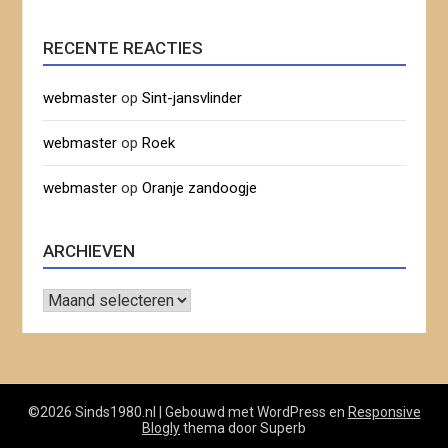
RECENTE REACTIES
webmaster
op
Sint-jansvlinder
webmaster
op
Roek
webmaster
op
Oranje zandoogje
ARCHIEVEN
Archieven
©2026 Sinds1980.nl
| Gebouwd met WordPress en
Responsive
Blogly
thema door Superb