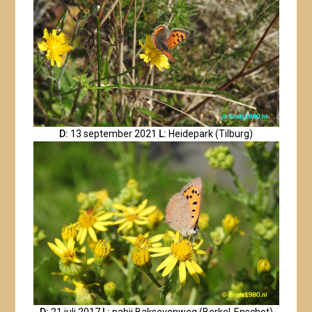
D:
13 september 2021
L:
Heidepark (Tilburg)
D:
21 juli 2017
L:
nabij Baksevenweg (Berkel-Enschot)