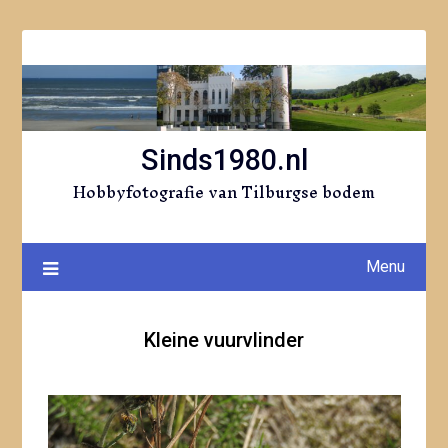
Ga
naar
de
inhoud
Sinds1980.nl
Hobbyfotografie van Tilburgse bodem
Menu
Kleine vuurvlinder