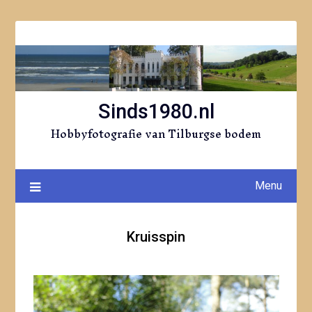
Ga
naar
de
inhoud
Sinds1980.nl
Hobbyfotografie van Tilburgse bodem
Menu
Kruisspin