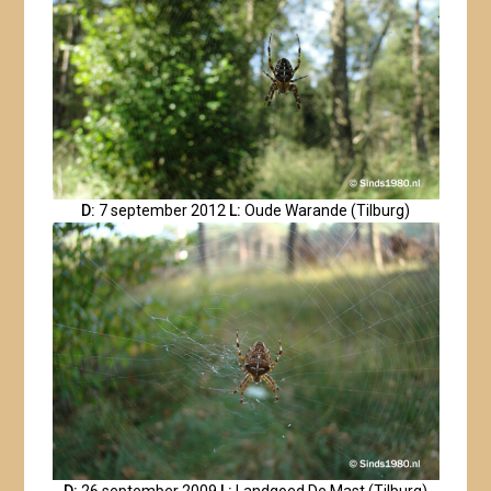
D:
7 september 2012
L:
Oude Warande (Tilburg)
D:
26 september 2009
L:
Landgoed De Mast (Tilburg)