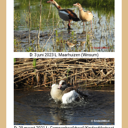
D:
3 juni 2023
L:
Maarhuizen (Winsum)
D:
29 maart 2021
L:
Campenhoefdreef/Kinderdijkstraat