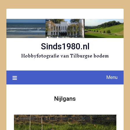
Ga
naar
de
inhoud
Sinds1980.nl
Hobbyfotografie van Tilburgse bodem
Menu
Nijlgans