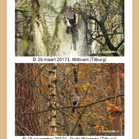
D:
26 maart 2017
L:
Witbrant (Tilburg)
D:
15 november 2012
L:
Oude Warande (Tilburg)