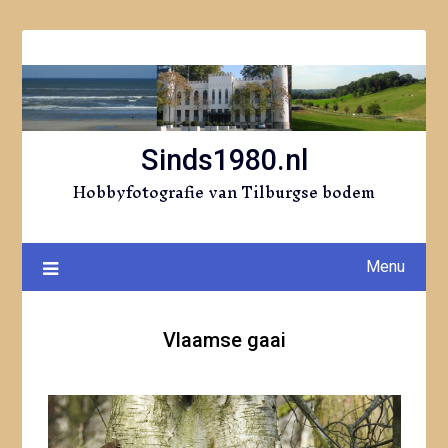
Ga
naar
de
inhoud
Sinds1980.nl
Hobbyfotografie van Tilburgse bodem
Menu
Vlaamse gaai