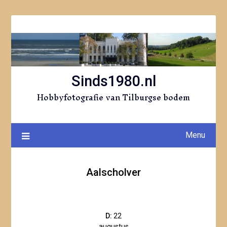
Ga
naar
de
inhoud
Sinds1980.nl
Hobbyfotografie van Tilburgse bodem
Menu
Aalscholver
D:
22
augustus