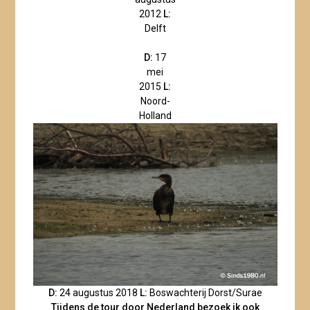
2012
L:
Delft
D:
17
mei
2015
L:
Noord-
Holland
D:
24 augustus 2018
L:
Boswachterij Dorst/Surae
Tijdens de tour door Nederland bezoek ik ook