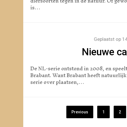
diersoorten tegen in de natuur. Of gewo
is…
Geplaatst op
14
Nieuwe cat
De NL-serie ontstond in 2008, en speelt
Brabant. Want Brabant heeft natuurlijk 
serie over plaatsen,…
Berichten
Previous
1
2
paginering