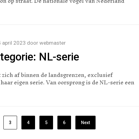
on op straat. De nationale vogel van Nederland
 april 2023
door
webmaster
egorie: NL-serie
 zich af binnen de landsgrenzen, exclusief
haar eigen serie. Van oorsprong is de NL-serie een
3
4
5
6
Next