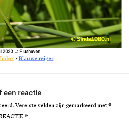
li 2023
L:
Piushaven
Index
>
Blauwe reiger
 een reactie
ceerd.
Vereiste velden zijn gemarkeerd met
*
REACTIE
*