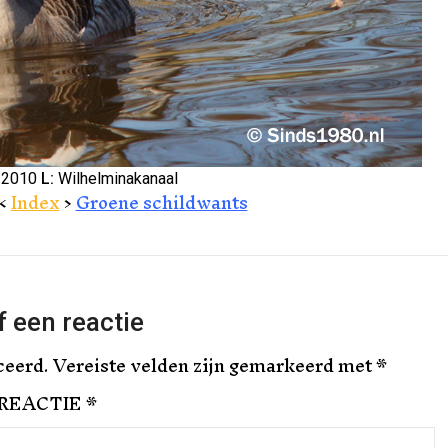
 2010
L:
Wilhelminakanaal
<
Index
>
Groene schildwants
 een reactie
ceerd.
Vereiste velden zijn gemarkeerd met
*
REACTIE
*