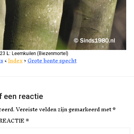
023
L:
Leemkuilen (Biezenmortel)
ts
<
Index
>
Grote bonte specht
 een reactie
ceerd.
Vereiste velden zijn gemarkeerd met
*
REACTIE
*