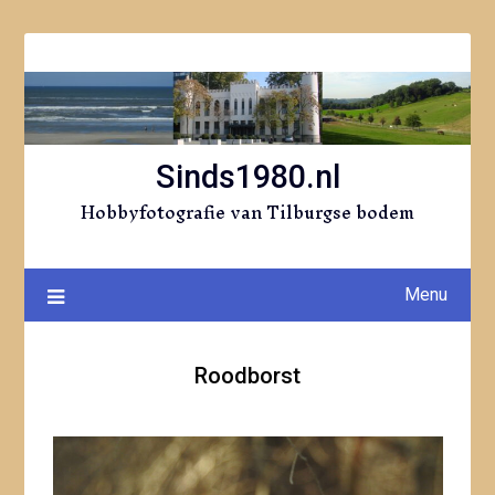
Ga
naar
de
inhoud
Sinds1980.nl
Hobbyfotografie van Tilburgse bodem
Menu
Roodborst