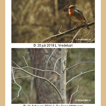
D:
20 juli 2018
L:
Vredelust