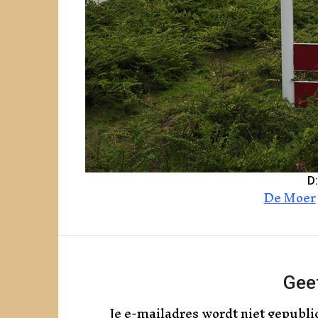
D:
De Moer
Geef
Je e-mailadres wordt niet gepubli