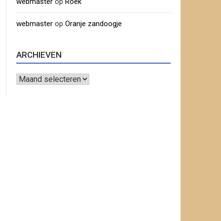
webmaster
op
Roek
webmaster
op
Oranje zandoogje
ARCHIEVEN
Archieven