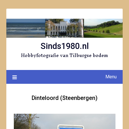
Ga
naar
de
inhoud
Sinds1980.nl
Hobbyfotografie van Tilburgse bodem
Menu
Dinteloord (Steenbergen)