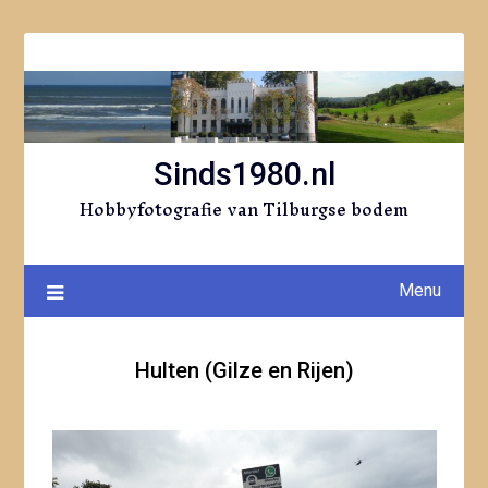
Ga
naar
de
inhoud
Sinds1980.nl
Hobbyfotografie van Tilburgse bodem
Menu
Hulten (Gilze en Rijen)