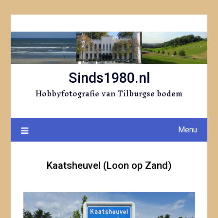
Ga
naar
de
inhoud
Sinds1980.nl
Hobbyfotografie van Tilburgse bodem
Menu
Kaatsheuvel (Loon op Zand)