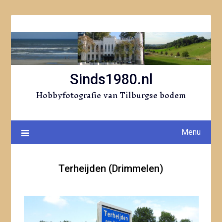
Ga
naar
de
inhoud
Sinds1980.nl
Hobbyfotografie van Tilburgse bodem
Menu
Terheijden (Drimmelen)