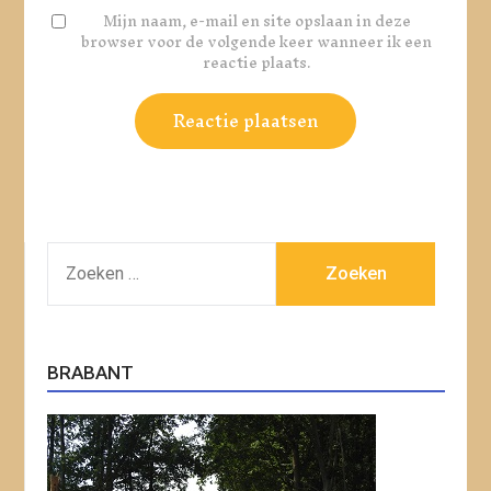
Mijn naam, e-mail en site opslaan in deze
browser voor de volgende keer wanneer ik een
reactie plaats.
ZOEKEN
NAAR:
BRABANT