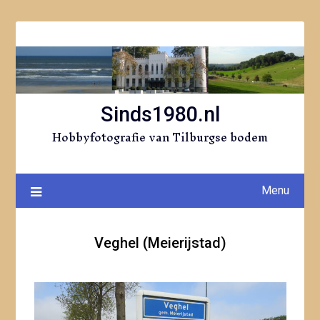
Ga
naar
de
inhoud
Sinds1980.nl
Hobbyfotografie van Tilburgse bodem
Menu
Veghel (Meierijstad)