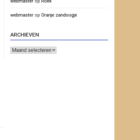
webmaster
op
Roek
webmaster
op
Oranje zandoogje
ARCHIEVEN
Archieven