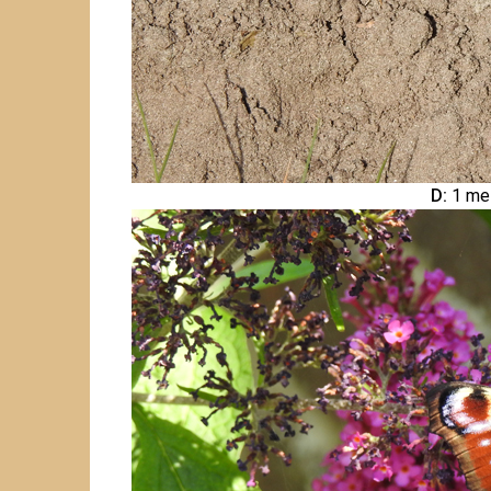
D:
1 me