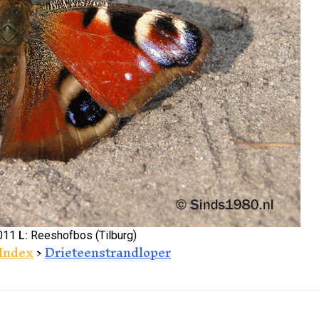
011
L:
Reeshofbos (Tilburg)
Index
>
Drieteenstrandloper