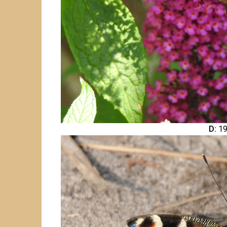
D:
19