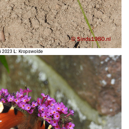
i 2023
L:
Kropswolde