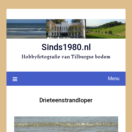
Ga
naar
de
inhoud
Sinds1980.nl
Hobbyfotografie van Tilburgse bodem
Menu
Drieteenstrandloper