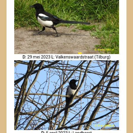
D:
29 mei 2023
L:
Valkenswaardstraat (Tilburg)
D:
5 april 2023
L:
Landhorst