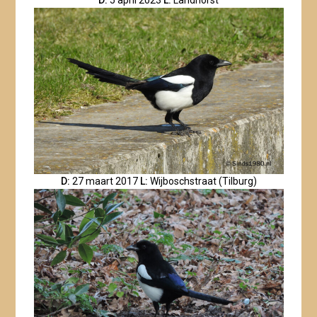
D:
27 maart 2017
L:
Wijboschstraat (Tilburg)