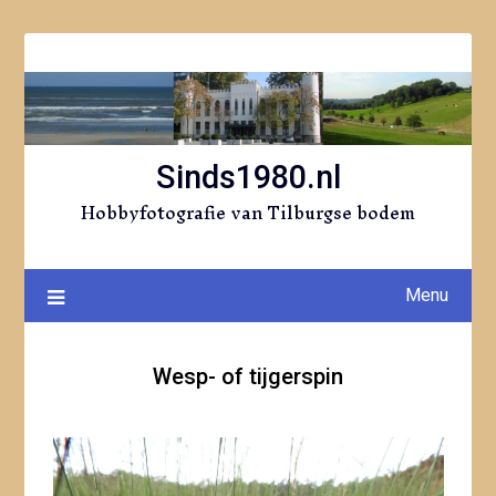
Ga
naar
de
inhoud
Sinds1980.nl
Hobbyfotografie van Tilburgse bodem
Menu
Wesp- of tijgerspin