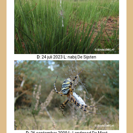
D:
24 juli 2023
L:
nabij De Sijsten
D:
26 september 2009
L:
Landgoed De Mast