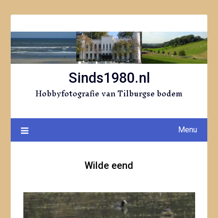
Ga
naar
de
inhoud
Sinds1980.nl
Hobbyfotografie van Tilburgse bodem
Menu
Wilde eend