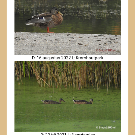
D:
16 augustus 2022
L:
Kromhoutpark
D:
23 juli 2021
L:
Noorderplas