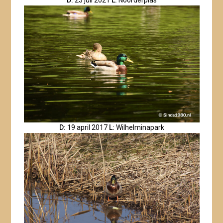
D:
19 april 2017
L:
Wilhelminapark