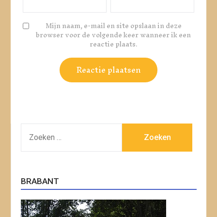
Mijn naam, e-mail en site opslaan in deze
browser voor de volgende keer wanneer ik een
reactie plaats.
ZOEKEN
NAAR:
BRABANT