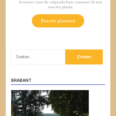
browser voor de volgende keer wanneer ik een
reactie plaats.
ZOEKEN
NAAR:
BRABANT