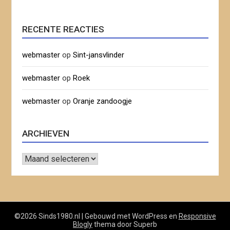
RECENTE REACTIES
webmaster
op
Sint-jansvlinder
webmaster
op
Roek
webmaster
op
Oranje zandoogje
ARCHIEVEN
Archieven
©2026 Sinds1980.nl
| Gebouwd met WordPress en
Responsive
Blogly
thema door Superb