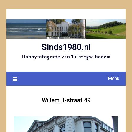
Ga
naar
de
inhoud
Sinds1980.nl
Hobbyfotografie van Tilburgse bodem
Menu
Willem II-straat 49