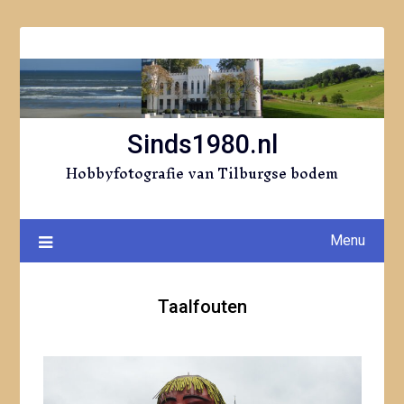
Ga
naar
de
inhoud
Sinds1980.nl
Hobbyfotografie van Tilburgse bodem
Menu
Taalfouten