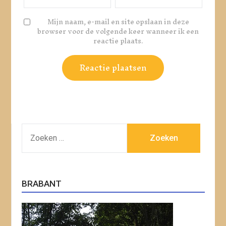
Mijn naam, e-mail en site opslaan in deze
browser voor de volgende keer wanneer ik een
reactie plaats.
ZOEKEN
NAAR:
BRABANT