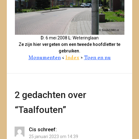
D:
6 mei 2008
L:
Weteringlaan
Ze zijn hier vergeten om een tweede hoofdletter te
gebruiken.
Monumenten
<
Index
>
Toen en nu
2 gedachten over
“
Taalfouten
”
Cis
schreef:
25 januari 2023 om 14:39